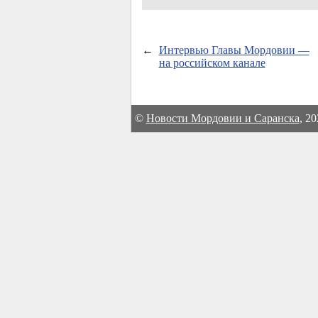
←
Интервью Главы Мордовии —
на российском канале
©
Новости Мордовии и Саранска
, 2