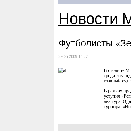
Новости 
Футболисты «Зе
29.05.2009 14:27
В столице Мо
среди команд
главный судь
В рамках пре
уступил «Рег
два тура. Од
турнира. «Но