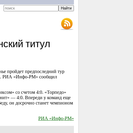
ский титул
нье пройдет предпоследний тур
рр. РИА «Инфо-РМ» сообщил
ксом» со счетом 4:0. «Торпедо»
нит» — 4:0. Впереди у команд еще
беду, он досрочно станет чемпионом
РИА «Инфо-РМ»