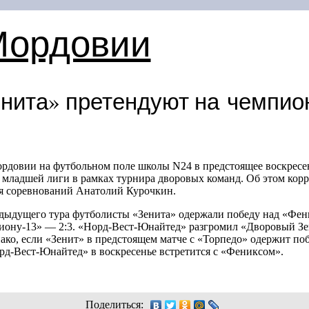
Мордовии
нита» претендуют на чемпион
рдовии на футбольном поле школы N24 в предстоящее воскресе
 младшей лиги в рамках турнира дворовых команд. Об этом ко
я соревнований Анатолий Курочкин.
дыдущего тура футболисты «Зенита» одержали победу над «Фени
иону-13» — 2:3. «Норд-Вест-Юнайтед» разгромил «Дворовый Зе
нако, если «Зенит» в предстоящем матче с «Торпедо» одержит по
рд-Вест-Юнайтед» в воскресенье встретится с «Фениксом».
Поделиться: