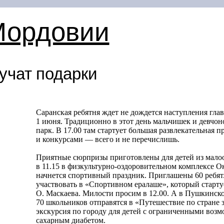
Мордовии
учат подарки
Саранская ребятня ждет не дождется наступления гла
1 июня. Традиционно в этот день мальчишек и девч
парк. В 17.00 там стартует большая развлекательная п
и конкурсами — всего и не перечислишь.
Приятные сюрпризы приготовлены для детей из мало
в 11.15 в физкультурно-оздоровительном комплексе О
начнется спортивный праздник. Приглашены 60 ребят.
участвовать в «Спортивном ералаше», который старту
О. Маскаева. Милости просим в 12.00. А в Пушкинском
70 школьников отправятся в «Путешествие по стране з
экскурсия по городу для детей с ограниченными возм
сахарным диабетом.