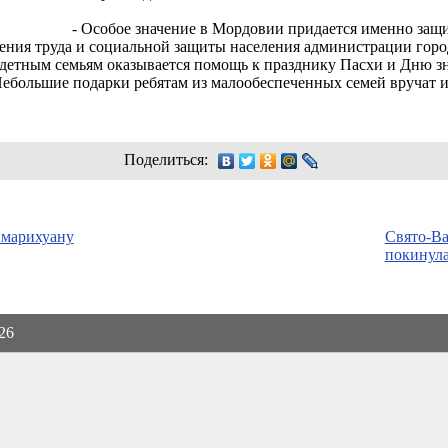
- Особое значение в Мордовии придается именно защи
ения труда и социальной защиты населения администрации горо
етным семьям оказывается помощь к празднику Пасхи и Дню зн
Небольшие подарки ребятам из малообеспеченных семей вручат и
Поделиться:
 марихуану
Свято-В
покинул
026