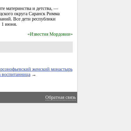
те материнства и детства, —
дского округа Саранск Римма
аний. Все дети республики
 1 июня.
«Известия Мордовии»
арсонофьевский женский монастырь
а воспитанница
→
Обратная связь