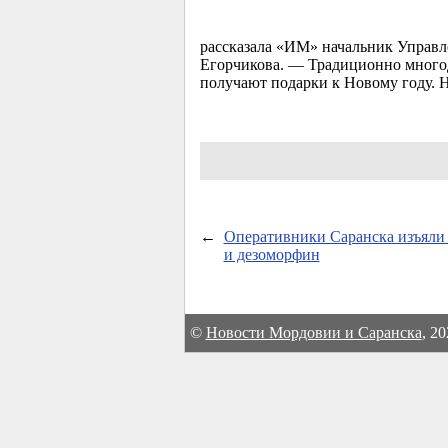
рассказала «ИМ» начальник Управл
Егорчикова. — Традиционно многод
получают подарки к Новому году. 
←
Оперативники Саранска изъяли
и дезоморфин
©
Новости Мордовии и Саранска
, 2