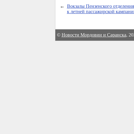
←
Вокзалы Пензенского отделения
к летней пассажирской кампани
©
Новости Мордовии и Саранска
, 2