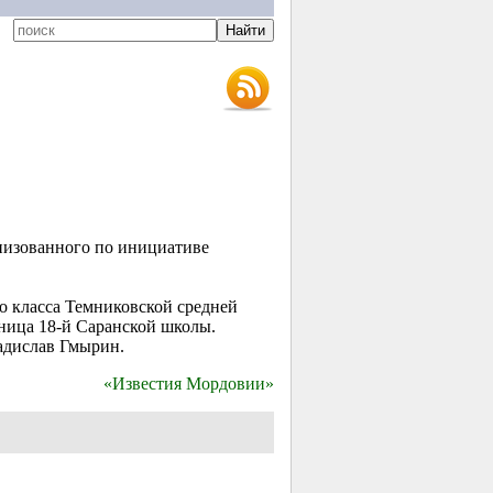
низованного по инициативе
о
класса Темниковской средней
еница
18-й
Саранской школы.
адислав Гмырин.
«Известия Мордовии»