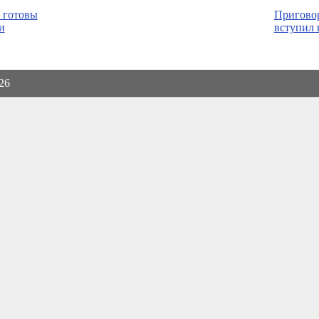
 готовы
Приговор
и
вступил 
026