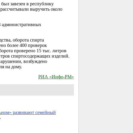
 был завезен в республику
 рассчитывали выручить около
8 административных
дства, оборота спирта
но более 400 проверок
борота проверено 15 тыс. литров
литров спиртосодержащих изделий.
нарушении, возбуждено
ля на дому.
РИА «Инфо-РМ»
ьном» развивают семейный
→