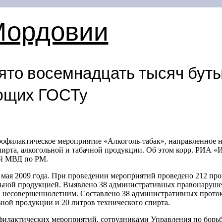
Мордовии
ято восемнадцать тысяч буты
ющих ГОСТу
филактическое мероприятие «Алкоголь-табак», направленное н
пирта, алкогольной и табачной продукции. Об этом корр. РИА 
ей МВД по РМ.
 мая 2009 года. При проведении мероприятий проведено 212 пр
ной продукцией. Выявлено 38 административных правонарушени
 несовершеннолетним. Составлено 38 административных протоко
ьной продукции и 20 литров технического спирта.
филактических мероприятий, сотрудниками Управления по борь