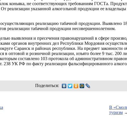
ылок коньяка, не соответствующих требованиям ГОСТа. Продукт
 От реализации указанной алкогольной продукции ее владельцы
, осуществляющих реализацию табачной продукции. Выявлено 1
ктов реализации табачной продукции несовершеннолетним.
с целью выявления и пресечения правонарушений в сфере произво
иками органов внутренних дел Республики Мордовия осуществле
округе Саранск и районах республики. На предмет законности о
я в оптовой и розничной реализации, изъято более 9 тыс. 200 
которым составлено 103 протокола об административном право
 ст. 238 УК РФ по факту реализации фальсифицированного алкого
Поделиться:
ка
В «Смол
туризм