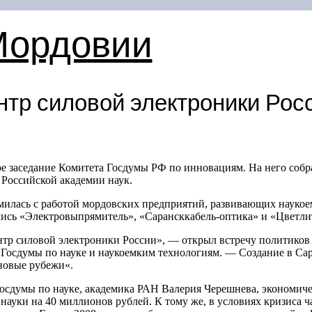
Мордовии
тр силовой электроники Рос
е заседание Комитета Госдумы РФ по инновациям. На него собр
 Российской академии наук.
милась с работой мордовских предприятий, развивающих наукое
лись «Электровыпрямитель», «Сарансккабель-оптика» и «Цветли
р силовой электроники России», — открыл встречу политиков 
 Госдумы по науке и наукоемким технологиям. — Создание в Са
новые рубежи«.
осдумы по науке, академика РАН Валерия Черешнева, экономичес
 науки на 40 миллионов рублей. К тому же, в условиях кризиса 