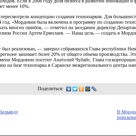
доходов. Если в 2008 году доля бизнеса в развитии инноваций 
яет менее 10%.
и пересмотрели концепцию создания технопарков. Для большинст
14 год. «Мордовия была включена в программу по созданию техн
жать многих ошибок, — отметил на заседании директор Департа
связи России Артем Ермолаев. — Наша цель — создать в Мордо
кт был реализован, — заверил собравшихся Глава республики Н
егионе занимает более 20% от общего объема производства. Это
ремени Мордовию посетит Анатолий Чубайс. Глава госкорпораци
ию на базе технопарка в Саранске межрегионального центра на
Поделиться:
бильярду
В Мордо
поисков