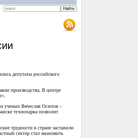
сии
ались депутаты российского
мкие производства. В центре
т».
и ученых Вячеслав Осипов –
ранске технопарка позволит
кие трудности в стране заставили
частный сектор стал экономить