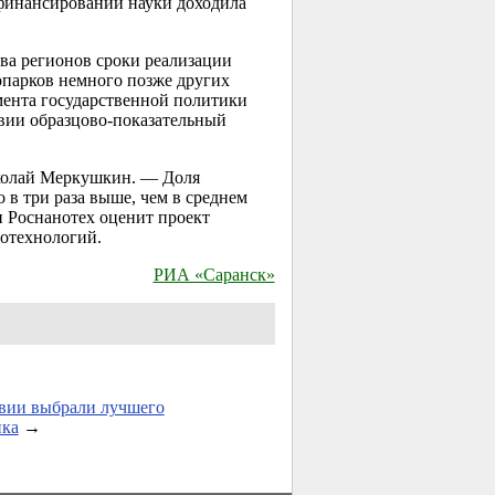
и финансировании науки доходила
ва регионов сроки реализации
опарков немного позже других
мента государственной политики
вии образцово-показательный
иколай Меркушкин. — Доля
 в три раза выше, чем в среднем
и Роснанотех оценит проект
нотехнологий.
РИА «Саранск»
вии выбрали лучшего
ика
→