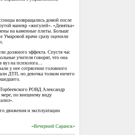
сницы возвращались домой после
крутой маневр «жигулей». «Девятка»
ошены на каменные плиты. Больше
е Умаровой врачи сразу оценили
и.
ли должного эффекта. Спустя час
льные учителя говорят, что она
в вуз на психолога…
али у нее сотрясение головного
али ДТП, но девочка толком ничего
ошедшего.
к Торбеевского РОВД Александр
 мере, по внешнему виду
нализ».
го движения и эксплуатации
«Вечерний Саранск»