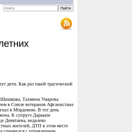
летних
т дети. Как раз такой трагический
 Шишкова, Тахмина Умарова
лем в Союзе ветеранов Афганистана
ехал в Мордовию. В тот день
 жена. К супруге Дарькин
це Девятаева, недалеко
естных жителей, ДТП в этом месте
е справился с управлением,