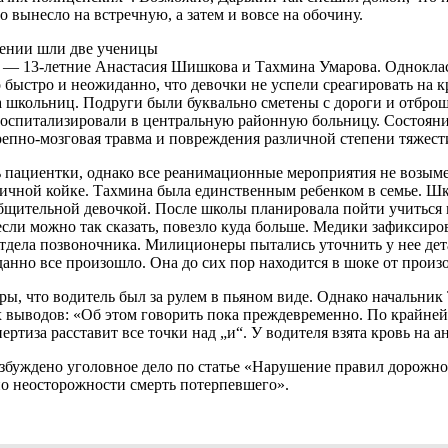
о вынесло на встречную, а затем и вовсе на обочину.
лении шли две ученицы
3 —
13-летние
Анастасия Шишкова и Тахмина Умарова. Одноклас
 быстро и неожиданно, что девочки не успели среагировать на 
ла школьниц. Подруги были буквально сметены с дороги и отбр
 госпитализировали в центральную районную больницу. Состояни
репно-мозговая травма и повреждения различной степени тяжест
ь пациентки, однако все реанимационные мероприятия не возыме
ичной койке. Тахмина была единственным ребенком в семье. Шко
общительной девочкой. После школы планировала пойти учиться 
ли можно так сказать, повезло куда больше. Медики зафиксиров
отдела позвоночника. Милиционеры пытались уточнить у нее дет
анно все произошло. Она до сих пор находится в шоке от произ
ры, что водитель был за рулем в пьяном виде. Однако начальни
 выводов: «Об этом говорить пока преждевременно. По крайней
ертиза расставит все точки над „и“. У водителя взята кровь на а
збуждено уголовное дело по статье «Нарушение правил дорожно
по неосторожности смерть потерпевшего».