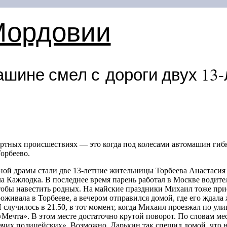
Мордовии
ашине смел с дороги двух
13-
ртных происшествиях — это когда под колесами автомашин гибну
Торбеево.
ной драмы стали две
13-летние
жительницы Торбеева Анастасия
а Кажлодка. В последнее время парень работал в Москве водите
тобы навестить родных. На майские праздники Михаил тоже при
роживала в Торбееве, а вечером отправился домой, где его ждала
 случилось в 21.50, в тот момент, когда Михаил проезжал по ули
«Мечта». В этом месте достаточно крутой поворот. По словам м
жачих полицейских». Возможно, Дарькин так спешил домой, что н