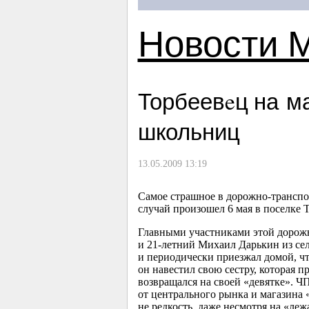
Новости 
Торбеевeц на м
школьниц
13.05.2009 13:19
Самое страшное в дорожно-транспо
случай произошел 6 мая в поселке 
Главными участниками этой дорож
и
21-летний
Михаил Дарькин из сел
и периодически приезжал домой, ч
он навестил свою сестру, которая п
возвращался на своей «девятке». ЧП
от центрального рынка и магазина 
не редкость, даже несмотря на «ле