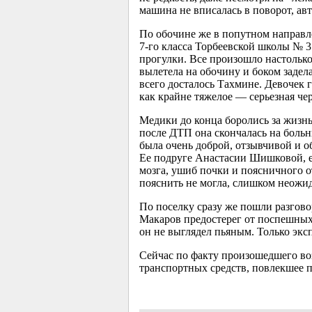
машина не вписалась в поворот, авт
По обочине же в попутном направ
7-го
класса Торбеевской школы № 
прогулки. Все произошло настолько
вылетела на обочину и боком заде
всего досталось Тахмине. Девочек
как крайне тяжелое — серьезная че
Медики до конца боролись за жизн
после ДТП она скончалась на больн
была очень доброй, отзывчивой и 
Ее подруге Анастасии Шишковой, ес
мозга, ушиб почки и поясничного 
пояснить не могла, слишком неожид
По поселку сразу же пошли разгово
Макаров предостерег от поспешных
он не выглядел пьяным. Только эксп
Сейчас по факту произошедшего во
транспортных средств, повлекшее 