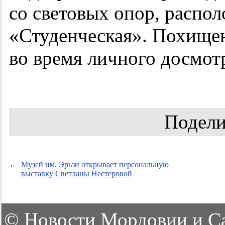
со световых опор, распо
«Студенческая». Похищен
во время личного досмот
Подели
←
Музей им. Эрьзи открывает персональную
выставку Светланы Нестеровой
©
Новости Мордовии и С