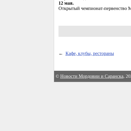
12 мая.
Открытый чемпионат-первенство М
←
Кафе, клубы, рестораны
©
Новости Мордовии и Саранска
, 2