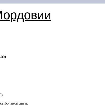
Мордовии
-00)
0)
кетбольной лиги.