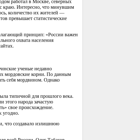
одом работал в Москве, северных
а с краю. Интересно, что минувшим
ось, количество их жителей —
нтов превышает статистические
полагающий принцип: «России важен
льного охвата населения
айтах.
Финские ученые недавно
их мордовские корни. По данным
ать себя мордвином. Однако
была типичной для прошлого века.
и этого народа зачастую
ть» свое происхождение.
к угодно.
ми, что создавало излишнюю
ля всей России. Олег Табаков,