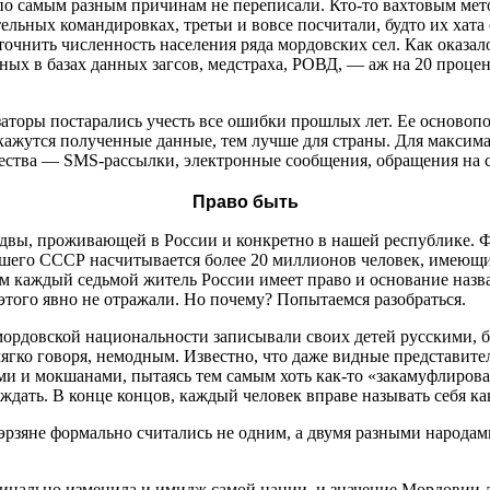
по самым разным причинам не переписали. Кто-то вахтовым мет
тельных командировках, третьи и вовсе посчитали, будто их хат
очнить численность населения ряда мордовских сел. Как оказал
ых в базах данных загсов, медстраха, РОВД, — аж на 20 проце
аторы постарались учесть все ошибки прошлых лет. Ее осново
кажутся полученные данные, тем лучше для страны. Для максима
ества — SMS-рассылки, электронные сообщения, обращения на с
Право быть
двы, проживающей в России и конкретно в нашей республике. 
вшего СССР насчитывается более 20 миллионов человек, имеющ
м каждый седьмой житель России имеет право и основание назв
того явно не отражали. Но почему? Попытаемся разобраться.
мордовской национальности записывали своих детей русскими, 
ягко говоря, немодным. Известно, что даже видные представител
ми и мокшанами, пытаясь тем самым хоть как-то «закамуфлирова
уждать. В конце концов, каждый человек вправе называть себя ка
эрзяне формально считались не одним, а двумя разными народа
инально изменила и имидж самой нации, и значение Мордовии д