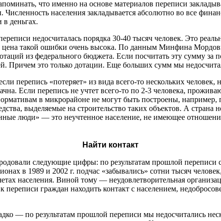
апоминать, что именно на основе материалов переписи закладыв
. Численность населения закладывается абсолютно во все финан
 в деньгах.
переписи недосчиталась порядка
30-40
тысяч человек. Это реаль
 цена такой ошибки очень высока. По данным Минфина Мордови
дотаций из федерального бюджета. Если посчитать эту сумму за п
лей. Причем это только дотации. Еще больших сумм мы недосчит
если перепись «потеряет» из вида всего-то нескольких человек, 
начна. Если перепись не учтет всего-то по
2-3 человека,
проживаю
 нормативам в микрорайоне не могут быть построены, например,
едства, выделяемые на строительство таких объектов. А страна н
янные люди» — это неучтенное население, не имеющее отношения
Найти контакт
родовали следующие цифры: по результатам прошлой переписи с
ионах в 1989 и 2002 г. подчас «забывались» сотни тысяч человек
тах населения. Виной тому — неудовлетворительная организаци
к переписи граждан находить контакт с населением, недобросов
дко — по результатам прошлой переписи мы недосчитались неск