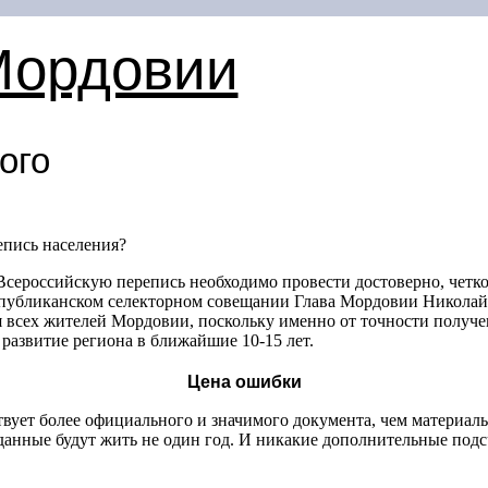
Мордовии
ого
епись населения?
ероссийскую перепись необходимо провести достоверно, четко
еспубликанском селекторном совещании Глава Мордовии Никола
я всех жителей Мордовии, поскольку именно от точности получ
ь развитие региона в ближайшие
10-15 лет.
Цена ошибки
твует более официального и значимого документа, чем материал
анные будут жить не один год. И никакие дополнительные подс