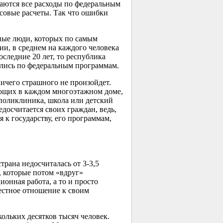
аются все расходы по федеральным
совые расчеты. Так что ошибки
ные люди, которых по самым
и, в среднем на каждого человека
оследние 20 лет, то республика
ались по федеральным программам.
ничего страшного не произойдет.
щих в каждом многоэтажном доме,
 поликлиника, школа или детский
едосчитается своих граждан, ведь,
 к государству, его программам,
трана недосчиталась от
3-3,5
, которые потом «вдруг»
онная работа, а то и просто
естное отношение к своим
ольких десятков тысяч человек.