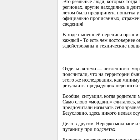
Это реальные люди, которых тогда 
регионах, другие находились в дли
летом была предпринята попытка ут
официально прописанных, отраженн
сведения!
В ходе нынешней переписи организ
каждый» То есть чем достовернее о
задействованы и технические новш
Отдельная тема — численность мор
подсчитали, что на территории бы
этого же исследования, как миниму
результаты предыдущих переписей э
Вообще, ситуация, когда родители 
Само слово «мордвин» считалось, м
предпочитали называть себя эрзяна
Безусловно, здесь никого нельзя ос
Дело в другом. Нередко мокшане и 
путаницу при подсчетах.
Впрочем, последняя пятилетка кард