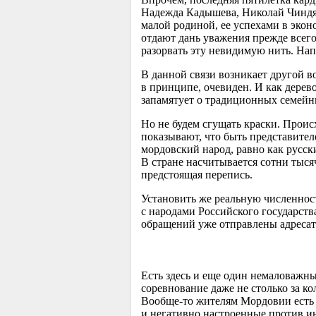
Надежда Кадышева, Николай Чиндяй
малой родиной, ее успехами в эконо
отдают дань уважения прежде всег
разорвать эту невидимую нить. Нап
В данной связи возникает другой во
в принципе, очевиден. И как дерево
запамятует о традиционных семейн
Но не будем сгущать краски. Прои
показывают, что быть представител
мордовский народ, равно как русск
В стране насчитывается сотни тыся
предстоящая перепись.
Установить же реальную численнос
с народами Российского государст
обращений уже отправлены адресат
Есть здесь и еще один немаловажны
соревнование даже не столько за к
Вообще-то жителям Мордовии есть че
и негативно настроенные против и