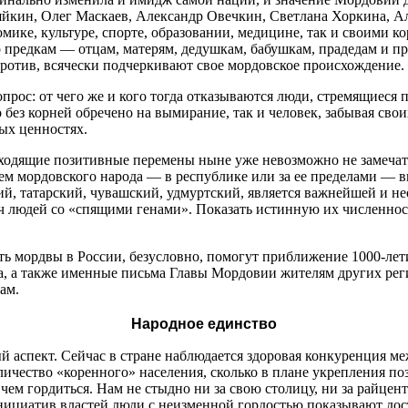
кин, Олег Маскаев, Александр Овечкин, Светлана Хоркина, Ал
мике, культуре, спорте, образовании, медицине, так и своими к
о предкам — отцам, матерям, дедушкам, бабушкам, прадедам и п
ротив, всячески подчеркивают свое мордовское происхождение.
прос: от чего же и кого тогда отказываются люди, стремящиеся п
 без корней обречено на вымирание, так и человек, забывая свои
ых ценностях.
сходящие позитивные перемены ныне уже невозможно не замечат
ем мордовского народа — в республике или за ее пределами — 
ий, татарский, чувашский, удмуртский, является важнейшей и н
ч людей со «спящими генами». Показать истинную их численност
ть мордвы в России, безусловно, помогут приближение
1000-лет
ва, а также именные письма Главы Мордовии жителям других рег
ам.
Народное единство
й аспект. Сейчас в стране наблюдается здоровая конкуренция ме
оличество «коренного» населения, сколько в плане укрепления п
м гордиться. Нам не стыдно ни за свою столицу, ни за райцентры
нициатив властей люди с неизменной гордостью показывают до