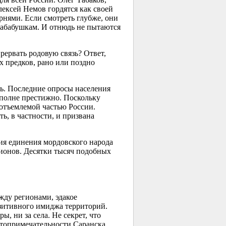
ексей Немов гордятся как своей
орнями. Если смотреть глубже, они
рабабушкам. И отнюдь не пытаются
рервать родовую связь? Ответ,
х предков, рано или поздно
ь. Последние опросы населения
вполне престижно. Поскольку
еотъемлемой частью России.
ь, в частности, и призвана
ия
единения мордовского народа
ионов. Десятки тысяч подобных
жду регионами, эдакое
озитивного имиджа территорий.
, ни за села. Не секрет, что
стопримечательности Саранска