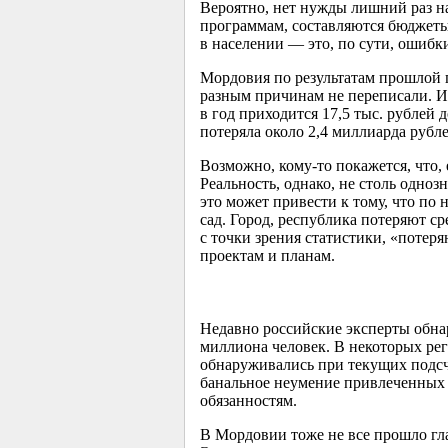
Вероятно, нет нужды лишний раз н
программам, составляются бюджеты
в населении — это, по сути, ошибки
Мордовия по результатам прошлой 
разным причинам не переписали. И
в год приходится 17,5 тыс. рублей 
потеряла около 2,4 миллиарда руб
Возможно, кому-то покажется, что, 
Реальность, однако, не столь одноз
это может привести к тому, что по
сад. Город, республика потеряют ср
с точки зрения статистики, «потер
проектам и планам.
Недавно российские эксперты обна
миллиона человек. В некоторых рег
обнаруживались при текущих подсче
банальное неумение привлеченных 
обязанностям.
В Мордовии тоже не все прошло гла