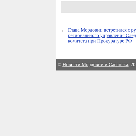
←
Глава Мордовии встретился с р
регионального управления След
комитета при Прокуратуре РФ
©
Новости Мордовии и Саранска
, 2