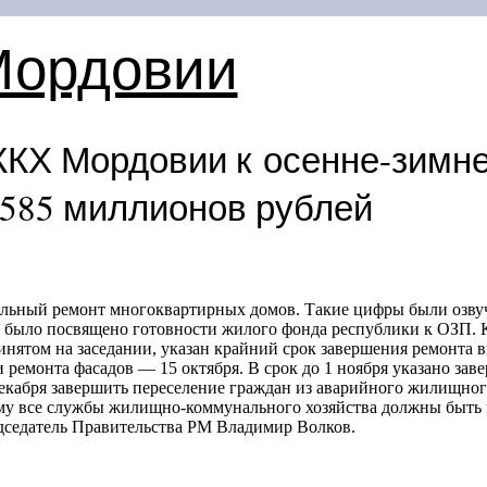
Мордовии
ЖКХ Мордовии к осенне-зимн
585 миллионов рублей
альный ремонт многоквартирных домов. Такие цифры были озву
е было посвящено готовности жилого фонда республики к ОЗП. К
ринятом на заседании, указан крайний срок завершения ремонт
 ремонта фасадов — 15 октября. В срок до 1 ноября указано зав
декабря завершить переселение граждан из аварийного жилищног
му все службы жилищно-коммунального хозяйства должны быть г
дседатель Правительства РМ Владимир Волков.