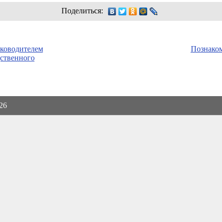
Поделиться:
уководителем
Познаком
ственного
026