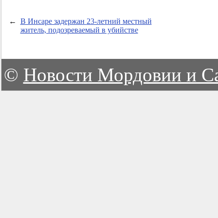
←
В Инсаре задержан
23-летний
местный
житель, подозреваемый в убийстве
©
Новости Мордовии и С