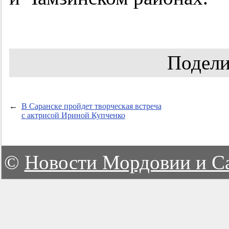
Подели
←
В Саранске пройдет творческая встреча
с актрисой Ириной Купченко
©
Новости Мордовии и С