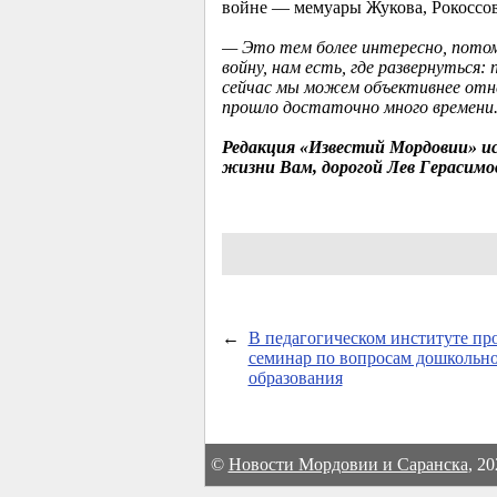
войне — мемуары Жукова, Рокоссов
— Это тем более интересно, потом
войну, нам есть, где развернуться
сейчас мы можем объективнее отне
прошло достаточно много времени.
Редакция «Известий Мордовии» иск
жизни Вам, дорогой Лев Герасимо
←
В педагогическом институте пр
семинар по вопросам дошкольн
образования
©
Новости Мордовии и Саранска
, 2