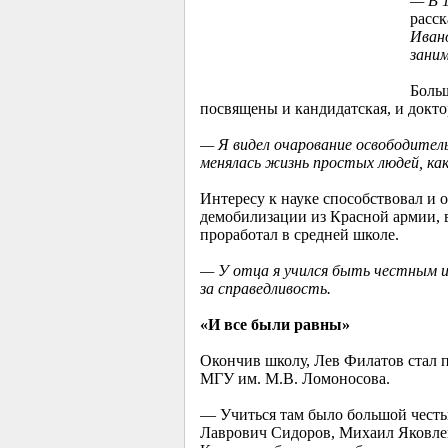
— В 1
расск
Ивано
заним
Больш
посвящены и кандидатская, и докто
— Я видел очарование освободител
менялась жизнь простых людей, как 
Интересу к науке способствовал и 
демобилизации из Красной армии, в
проработал в средней школе.
— У отца я учился быть честным 
за справедливость.
«И все были равны»
Окончив школу, Лев Филатов стал 
МГУ им. М.В. Ломоносова.
— Учиться там было большой честь
Лаврович Сидоров, Михаил Яковлев