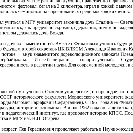
айно высоким. Нас развивали духовно, нравственно и физическ
олистом, фехтовал, бегал на 3 километра, играл в хоккей с мячо
ановилась чемпионом на соревнованиях среди московских вузов.
чал учиться в МГУ, университет закончила дочь Сталина — Светл
апомнилось, как предельно скромно, сдержанно, ничем не выделя
оинством держалась дочь Вождя.
ло и других знаменитостей. Вместе с Филатовым учились будущи
в будущем второй секретарь ЦК ВЛКСМ Александр Иванович Ка
м потоке — внук знаменитого дореволюционного адвоката Плева
Азербайджана. — И все были равны, — говорит ученый. — Студе
тересованность в развитии науки. Для современной молодежи, к
ольшой путь ученого. Окончив университет, он преподает исто
 СССР исторического факультета Мордовского университета (как 
 орды Магомет Гарифович Сафаргалиев). С 1961 года Лев Фила
ратуры, истории и экономики. В июле 1962 года он защитил ка
т в педагогический институт, где преподает историю КПСС. Пос
ства в МГУ им. Н.П. Огарева.
 возраст, Лев Герасимович продолжает работать в Научно-иссле