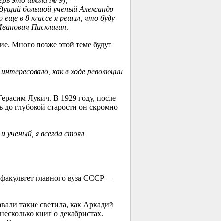
рь это школа № 9),
—
удущий большой ученый Александр
 еще в 8 классе я решил, что буду
Иванович Писклигин
.
е. Много позже этой теме будут
интересовало, как в ходе революции
ерасим Лукич. В 1929 году, после
 до глубокой старости он скромно
и ученый, я всегда стоял
 факультет главного вуза СССР —
али такие светила, как Аркадий
есколько книг о декабристах.