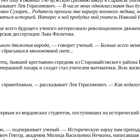
949 году я окончил
1-ю
мужскую среднюю школу в Саранске (тепе
азывает Лев Герасимович.
— В числе моих одноклассников был б
вич Сухарев... Родители прочили мне карьеру военного медика, но
аться историей. Интерес к ней пробудил мой учитель Николай 
е всего будущего ученого интересовало революционное движени
рская диссертации Льва Филатова.
ьного движения народа,
— говорит ученый.
— Больше всего меня 
сбрасывался многовековой гнет...
отец, бывший крестьянин-середняк из Старошайговского района Г
черашний пахарь и солдат стал учителем математики. Всю жизнь
и справедливым, —
рассказывает Лев Герасимович.
— Как педагог 
первым из мордовских студентов, поступивших на исторический
ю, — подчеркивает ученый. — Историческую науку нам преподав
ич Гевтор, академик Милица Васильевна Нечкина, написавшая н