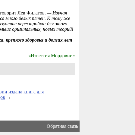
говорит Лев Филатов.
— Изучая
тся много белых пятен. К тому же
зучение перестройки: для этого
ольше оригинальных, новых теорий!
, крепкого здоровья и долгих лет
«Известия Мордовии»
ии издана книга для
дов
→
Обратная связь