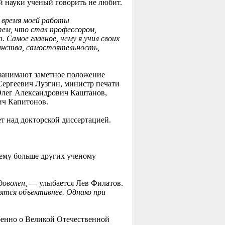
й науки ученый говорить не любит.
о время моей работы
тем, что стал профессором,
 Самое главное, чему я учил своих
инства, самостоятельность,
 занимают заметное положение
ергеевич Лузгин, министр печати
Олег Александрович Каштанов,
ич Капитонов.
ет над докторской диссертацией.
чему больше других ученому
доволен,
— улыбается Лев Филатов.
ятся объективнее. Однако при
бенно о Великой Отечественной