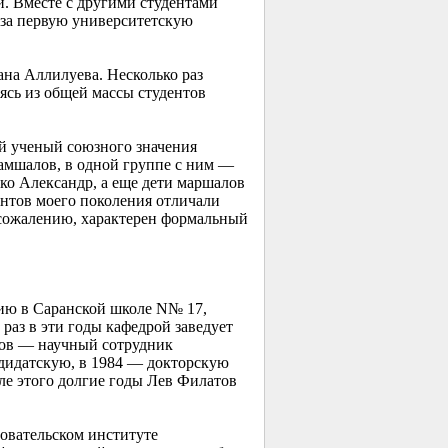
и. Вместе с другими студентами
м за первую университетскую
ана Аллилуева. Несколько раз
ясь из общей массы студентов
й ученый союзного значения
мшалов, в одной группе с ним —
ко Александр, а еще дети маршалов
нтов моего поколения отличали
 сожалению, характерен формальный
рию в Саранской школе N№ 17,
раз в эти годы кафедрой заведует
тов — научный сотрудник
ндидатскую, в 1984 — докторскую
ле этого долгие годы Лев Филатов
довательском институте