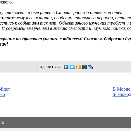
ского.
у что воевал и был ранен в Сталинградской битве мой отец,
— 
: по-прежнему в ее истории, особенно начального периода, остае
стись к событиям тех лет. Объективного изучения требует и и
 И современным ученым я желаю смелости и научного поиска, б
ренне поздравляет ученого с юбилеем! Счастья, бодрости духа
вич!
Поделиться:
ойдет
В Мордов
ого
пчелово
026