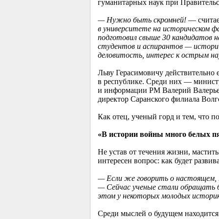
гуманитарных наук при Правительст
— Нужно быть скромней!
— считае
в университете на историческом фа
подготовил свыше 30 кандидатов нау
студентов и аспирантов — историч
деловитость, интерес к острым н
Льву Герасимовичу действительно е
в республике. Среди них — минист
и информации РМ Валерий Валерье
директор Саранского филиала Волг
Как отец, ученый горд и тем, что п
«В истории войны много белых п
Не устав от течения жизни, мастит
интересен вопрос: как будет развив
— Если же говорить о настоящем, т
— Сейчас ученые стали обращать б
этом у некоторых молодых историко
Среди мыслей о будущем находится