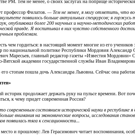
ве РМ. Тем не менее, о своих заслугах на поприще историческо
т профессор Филатов.
— Тем не менее, я могу отметить, что в
культете появилось больше актуальных спецкурсов; я горжусь 
к, опубликовал более 200 научных и научно-методических работ.
еской правде. Я воспитывал в них чувство собственного досто
аучным проблемам.
сть чем гордиться: в настоящий момент многие из его учеников
р по национальной политике Республики Мордовия Александр С
вич Маресьев, главный редактор газеты «Известия Мордовии» 
о-Вятской академии государственной службы Иван Владимиров
о его стопам пошла дочь Александра Львовна. Сейчас она работа
ятен»
ый историк продолжает держать руку на пульсе времени. Вот по
аться, к чему придет современная Россия?
о современным состоянием исторической науки в республике я 
ольше внимания на экономические вопросы, исследования станов
в появилась тяга к сенсационности...
 место и прошлому: Лев Герасимович читает воспоминания, осо