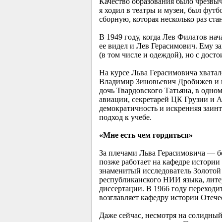
Качество образования было чрезвыч
я ходил в театры и музеи, был футб
сборную, которая несколько раз ст
В 1949 году, когда Лев Филатов на
ее видел и Лев Герасимович. Ему з
(в том числе и одеждой), но с дост
На курсе Льва Герасимовича хвата
Владимир Зиновьевич Дробижев и 
дочь Твардовского Татьяна, в одно
авиации, секретарей ЦК Грузии и 
демократичность и искренняя заин
подход к учебе.
«Мне есть чем гордиться»
За плечами Льва Герасимовича — б
позже работает на кафедре истории
знаменитый исследователь Золотой
республиканского НИИ языка, лите
диссертации. В 1966 году переходи
возглавляет кафедру истории Отече
Даже сейчас, несмотря на солидный