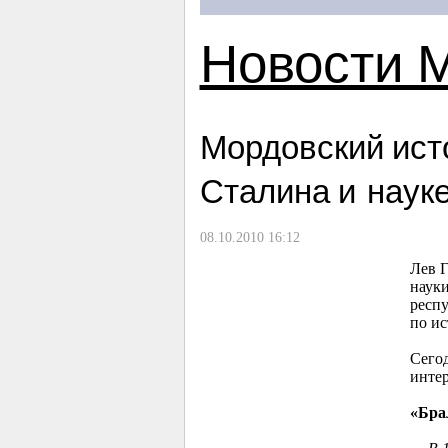
Новости 
Мордовский ист
Сталина и наук
08.10.2010 16:12
Лев Г
наук
респу
по и
Сегод
интер
«Бра