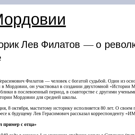
Мордовии
орик Лев Филатов — о револ
е
ерасимович Филатов — человек с богатой судьбой. Один из осн
и в Мордовии, он участвовал в создании двухтомной «Истории 
блики в послевоенный период, в соавторстве с другими учеными
стории Мордовии для средней школы.
ня, 8 октября, маститому историку исполняется 80 лет. О своем
есе к будущему Лев Герасимович рассказал корреспонденту «ИМ
л пример с отца»