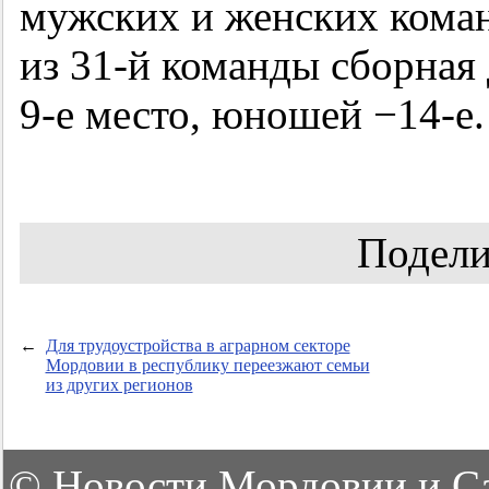
мужских и женских кома
из
31-й
команды сборная 
9-е
место, юношей −14-е.
Подели
←
Для трудоустройства в аграрном секторе
Мордовии в республику переезжают семьи
из других регионов
©
Новости Мордовии и С