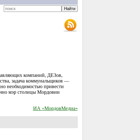
равляющих компаний, ДЕЗов,
йства, задача коммунальщиков —
вано необходимостью привести
лично мэр столицы Мордовии
ИА «МордовМедиа»