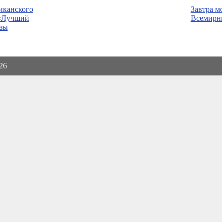
иканского
Завтра м
 «Лучший
Всемирн
изы
026