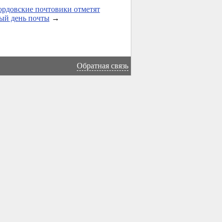
ордовские почтовики отметят
ый день почты
→
Обратная связь