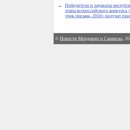
←
Победители и лауреаты республ
этапа всероссийского конкурса
урок письма- 2010» получат пр
©
Новости Мордовии и Саранска
, 2