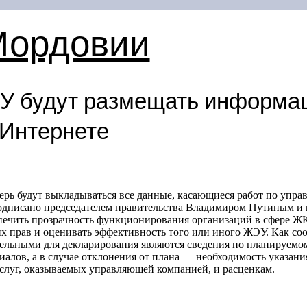
Мордовии
У будут размещать информац
 Интернете
перь будут выкладываться все данные, касающиеся работ по уп
дписано председателем правительства Владимиром Путиным и ка
печить прозрачность функционирования организаций в сфере ЖК
х прав и оценивать эффективность того или иного ЖЭУ. Как с
ательными для декларирования являются сведения по планируемо
алов, а в случае отклонения от плана — необходимость указани
услуг, оказываемых управляющей компанией, и расценкам.