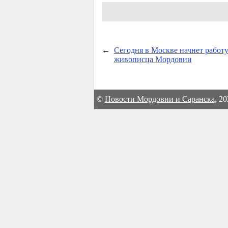
←
Сегодня в Москве начнет работ
живописца Мордовии
©
Новости Мордовии и Саранска
, 2