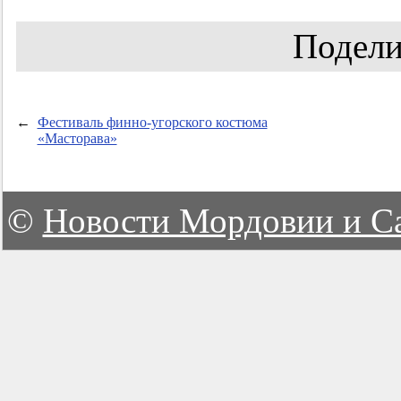
Подели
←
Фестиваль финно-угорского костюма
«Масторава»
©
Новости Мордовии и С