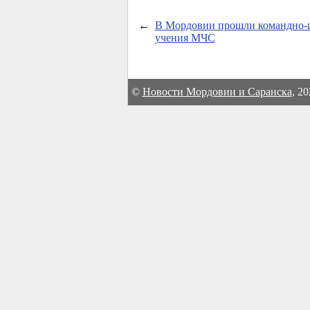
←
В Мордовии прошли командно-
учения МЧС
©
Новости Мордовии и Саранска
, 2