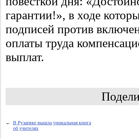
повесткой дня: «Достойн
гарантии!», в ходе котор
подписей против включе
оплаты труда компенсац
выплат.
Подели
←
В Рузаевке вышла уникальная книга
об учителях