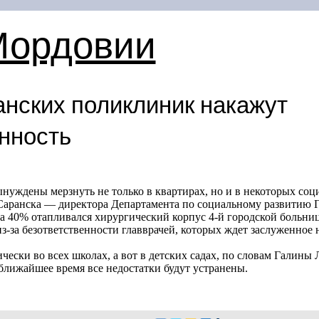
Мордовии
анских поликлиник накажут
енность
уждены мерзнуть не только в квартирах, но и в некоторых соц
Саранска — директора Департамента по социальному развитию 
а 40% отапливался хирургический корпус
4-й
городской больни
з-за безответственности главврачей, которых ждет заслуженное 
чески во всех школах, а вот в детских садах, по словам Галины
ближайшее время все недостатки будут устранены.