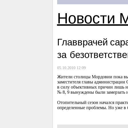
Новости 
Главврачей сар
за безответств
05.10.2010 12:09
Жители столицы Мордовии пока вын
заместителя главы администрации 
в силу объективных причин лишь н
№ 8, 9 вынуждены были замерзать и
Отопительный сезон начался практи
определенные проблемы. Но уже в 