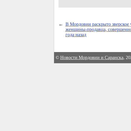
←
В Мордовии раскрыто зверское 
женщины-продавца, совершенно
года назад
©
Новости Мордовии и Саранска
, 2