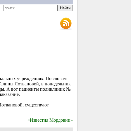
иальных учреждениях. По словам
Галины Лотвановой, в понедельник
цы. А вот пациенты поликлиник №
наказание.
 Лотвановой, существуют
«Известия Мордовии»