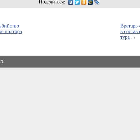
Поделиться:
убийство
Вратарь
е полтора
в состав
тура
→
026