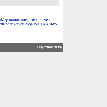
 «Мордовии» впервые включен
 символической сборной
XXXIII-го
Обратная связь