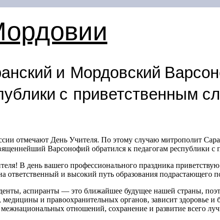
Мордовии
анский и Мордовский Варсо
спублики с приветственным с
ссии отмечают День Учителя. По этому случаю митрополит Сар
ященнейший Варсонофий обратился к педагогам республики с 
теля! В день вашего профессионального праздника приветствую 
а ответственный и высокий путь образования подрастающего п
денты, аспиранты — это ближайшее будущее нашей страны, поэто
, медицины и правоохранительных органов, зависит здоровье и 
 межнациональных отношений, сохранение и развитие всего лучш