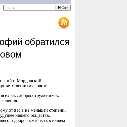
нофий обратился
ловом
анский и Мордовский
приветственным словом:
всех вас: добрых тружеников,
околения.
му от вас в не меньшей степени,
будущее нашего общества,
его и доброго, что есть в нашем