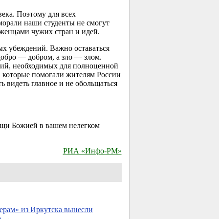
ека. Поэтому для всех
морали наши студенты не смогут
женцами чужих стран и идей.
ых убеждений. Важно оставаться
обро — добром, а зло — злом.
ний, необходимых для полноценной
х, которые помогали жителям России
 видеть главное и не обольщаться
ощи Божией в вашем нелегком
РИА «Инфо-РМ»
ерам» из Иркутска вынесли
р
→