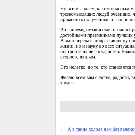
Но все мы знаем, каким опасным мо
трезвомыслящих людей очевидно, чт
применить полученные от вас знан
Вот почему, независимо от наших 
достойными преемниками лучших уч
Важно передать подрастающему пок
жизни, но и науку во всех ситуаци
построить наше государство. Важно
второстепенным.
Это нелегко, но те, кто становятся 
Желаю всем вам счастья, радости,
труде».
←
А в такие холода нам без валено