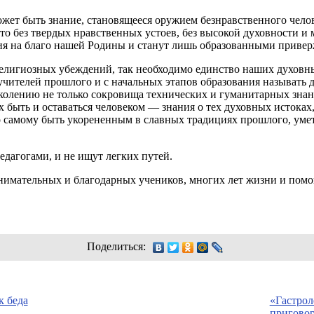
жет быть знание, становящееся оружием безнравственного челов
о без твердых нравственных устоев, без высокой духовности и 
ия на благо нашей Родины и станут лишь образованными привер
религиозных убеждений, так необходимо единство наших духовн
ителей прошлого и с начальных этапов образования называть д
олению не только сокровища технических и гуманитарных зна
ях быть и оставаться человеком — знания о тех духовных истока
 самому быть укорененным в славных традициях прошлого, уметь
педагогами, и не ищут легких путей.
 внимательных и благодарных учеников, многих лет жизни и пом
Поделиться:
к беда
«Гастрол
пригово