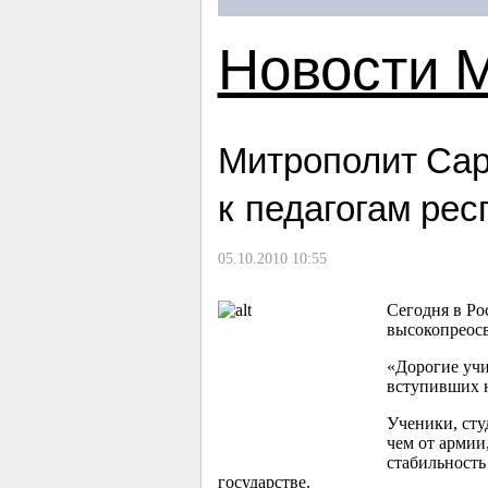
Новости 
Митрополит Сар
к педагогам ре
05.10.2010 10:55
Сегодня в Ро
высокопреосв
«Дорогие учи
вступивших н
Ученики, сту
чем от армии
стабильность
государстве.