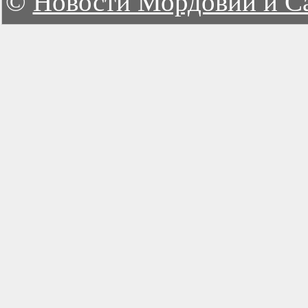
©
Новости Мордовии и С