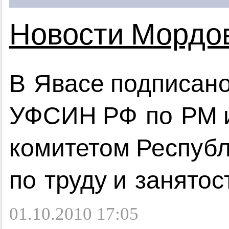
Новости Мордо
В Явасе подписан
УФСИН РФ по РМ и
комитетом Респуб
по труду и занято
01.10.2010 17:05