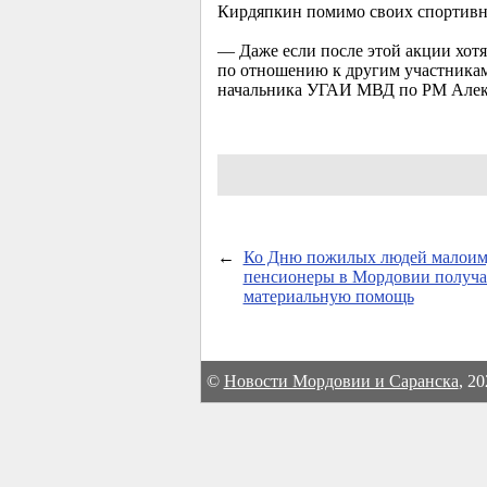
Кирдяпкин помимо своих спортивн
— Даже если после этой акции хот
по отношению к другим участникам 
начальника УГАИ МВД по РМ Алек
←
Ко Дню пожилых людей малои
пенсионеры в Мордовии получа
материальную помощь
©
Новости Мордовии и Саранска
, 2