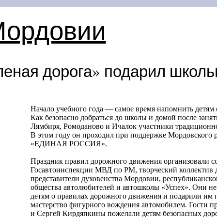
Мордовии
леная дорога» подарил школь
Начало учебного года — самое время напомнить детям 
Как безопасно добраться до школы и домой после заня
Лямбиря, Ромоданово и Ичалок участники традиционно
В этом году он проходил при поддержке Мордовского 
«ЕДИНАЯ РОССИЯ».
Праздник правил дорожного движения организовали с
Госавтоинспекции МВД по РМ, творческий коллектив д
представители духовенства Мордовии, республиканско
общества автолюбителей и автошколы «Успех». Они не 
детям о правилах дорожного движения и подарили им 
мастерство фигурного вождения автомобилем. Гости п
и Сергей Кирдяпкины пожелали детям безопасных дорог