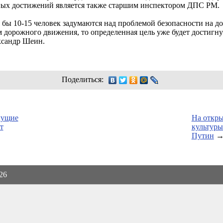
ых достижений является также старшим инспектором ДПС РМ.
я бы
10-15
человек задумаются над проблемой безопасности на до
дорожного движения, то определенная цель уже будет достигну
сандр Шеин.
Поделиться:
мущие
На откры
т
культуры
Путин
026