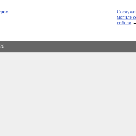
ером
Сослужив
могиле с
гибели
026