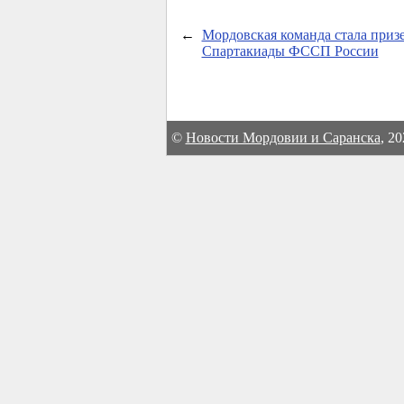
←
Мордовская команда стала приз
Спартакиады ФССП России
©
Новости Мордовии и Саранска
, 2