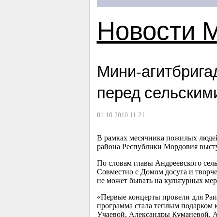
Новости 
Мини-агитбрига
перед сельским
01.10.2010 11:21
В рамках месячника пожилых людей
района Республики Мордовия высту
По словам главы Андреевского сель
Совместно с Домом досуга и творче
не может бывать на культурных ме
«Первые концерты провели для Раи
программа стала теплым подарком 
Учаевой, Александры Куманевой, Ан