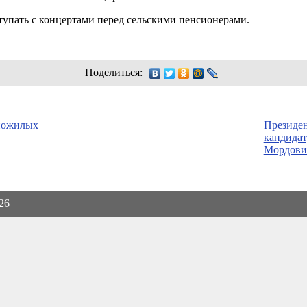
упать с концертами перед сельскими пенсионерами.
Поделиться:
пожилых
Президен
кандидат
Мордови
026