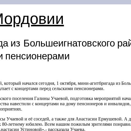
Мордовии
да из Большеигнатовского ра
и пенсионерами
, который начался сегодня, 1 октября, мини-агитбригада из Бо
пает с концертами перед сельскими пенсионерами.
ского поселения Галины Учаевой, подготовка мероприятий начал
ства навестили с концертами на дому пенсионеров и инвалидов, 
роприятиях.
сы Учаевой и её соседей, а также для Анастасии Ермушевой. А 
к
80-летнему
юбилею. Всем нашим пожилым зрителями понравил
астасии Устиновой»,- рассказала Учаева.