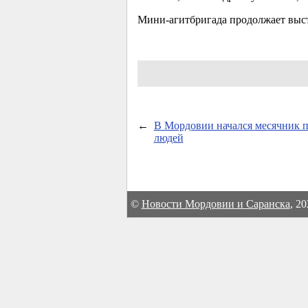
Мини-агитбригада продолжает выст
←
В Мордовии начался месячник 
людей
©
Новости Мордовии и Саранска
, 2