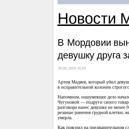
Новости 
В Мордовии вын
девушку друга з
30.09.2010 16:01
Артем Мадяев, который убил девушк
в исправительной колонии строгог
Напомним, нашумевшее дело началос
Чугуновой — подруги своего товари
разговора нанес девушке не менее
резаные ранения грудной клетки, ж
умерла.
Как пояснил на предварительном сл