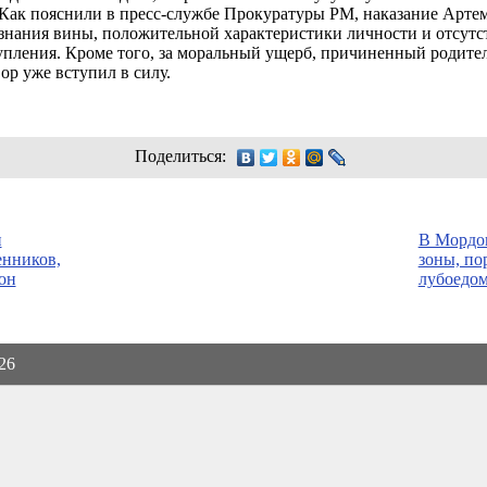
у. Как пояснили в пресс-службе Прокуратуры РМ, наказание Арте
изнания вины, положительной характеристики личности и отсутс
тупления. Кроме того, за моральный ущерб, причиненный родите
ор уже вступил в силу.
Поделиться:
и
В Мордов
енников,
зоны, по
он
лубоедо
026