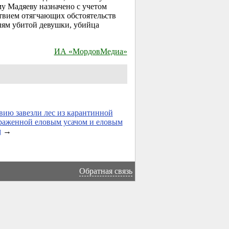
му Мадяеву назначено с учетом
твием отягчающих обстоятельств
лям убитой девушки, убийца
ИА «МордовМедиа»
ию завезли лес из карантинной
раженной еловым усачом и еловым
м
→
Обратная связь