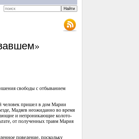
азавшем»
 лишения свободы с отбыванием
 человек пришел в дом Марии
ъезде, Мадяев неожиданно во время
икающие и непроникающие колото-
льтате, от полученных травм Мария
сленное поведение, поскольку