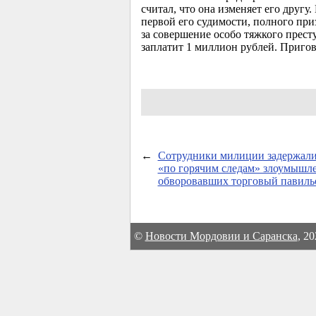
считал, что она изменяет его друг
первой его судимости, полного пр
за совершение особо тяжкого прес
заплатит 1 миллион рублей. Пригов
←
Сотрудники милиции задержал
«по горячим следам» злоумышл
обворовавших торговый павиль
©
Новости Мордовии и Саранска
, 2