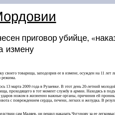
Мордовии
есен приговор убийце, «нак
а измену
у своего товарища, заподозрив ее в измене, осужден на 11 лет
о режима.
ь 13 марта 2009 года в Рузаевке. В этот день
20-летний
молодой
ща, проходящего в тот момент службу в армии. Находясь в под
 9 ударов ножом в жизненно важные органы, причинив ей прон
ивота с повреждением сердца, печени, легких и желудка. В резу
едствии сам Мадяев, он решил наказать Чугунову за ее легкомы