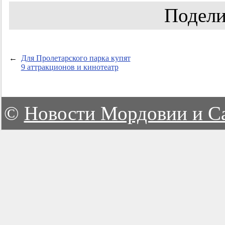
Подели
←
Для Пролетарского парка купят
9 аттракционов и кинотеатр
©
Новости Мордовии и С