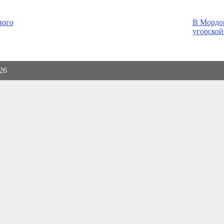
ного
В Мордо
угорской
026