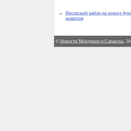
←
Инсарский район на пороге бур
развития
©
Новости Мордовии и Саранска
, 2