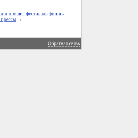
вии прошел фестиваль финно-
 прессы
→
Обратная связь