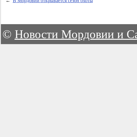
←
В Мордовии открывается сезон охоты
©
Новости Мордовии и С