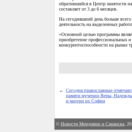
обратившийся в Центр занятости на
составляет от 3 до 6 месяцев.
На сегодняшний день больше всего
деятельность на выделенных работ
«Основной целью программы являет
приобретение профессиональных и 
конкурентоспособности на рынке тр
←
Сегодня православные отмечаю
памяти мучениц Веры, Надежд
и матери их Софии
©
Новости Мордовии и Саранска
, 2