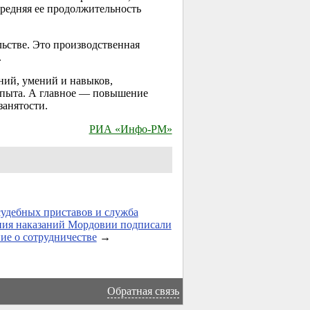
Средняя ее продолжительность
ьстве. Это производственная
.
ний, умений и навыков,
опыта. А главное — повышение
занятости.
РИА «Инфо-РМ»
удебных приставов и служба
ния наказаний Мордовии подписали
ие о сотрудничестве
→
Обратная связь