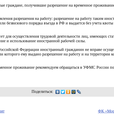
е граждане, получившие разрешение на временное проживание 
ления разрешения на работу: разрешение на работу таким ино
о или безвизового порядка въезда в РФ и выдается без учета кво
зует для осуществления трудовой деятельности лиц, имеющих ст
ние и использование иностранной рабочей силы.
ссийской Федерации иностранный гражданин не вправе осущест
ии которого ему выдано разрешение на работу и на территории 
менное проживание рекомендуем обращаться в УФМС России по
Поделиться:
пят
ФК «Мор