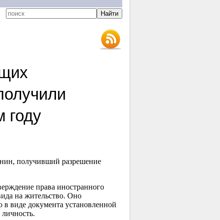
ющих
 получили
 году
анин, получивший разрешение
ерждение права иностранного
ида на жительство. Оно
о в виде документа установленной
 личность.