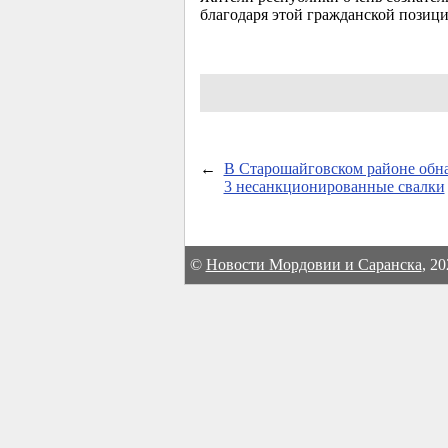
благодаря этой гражданской позици
←
В Старошайговском районе об
3 несанкционированные свалки
©
Новости Мордовии и Саранска
, 2