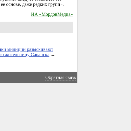
ее основе, даже редких групп».
ИА «МордовМедиа»
ики милиции разыскивают
юю
жительницу Саранска
→
Обратная связь