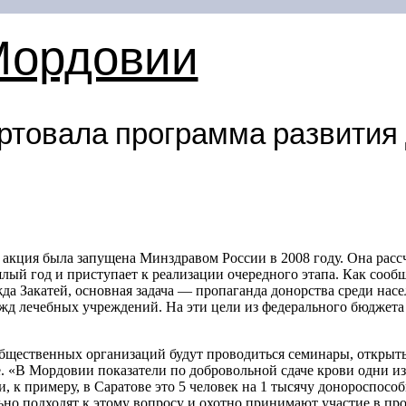
Мордовии
ртовала программа развития
акция была запущена Минздравом России в 2008 году. Она рассч
лый год и приступает к реализации очередного этапа. Как соо
 Закатей, основная задача — пропаганда донорства среди насе
д лечебных учреждений. На эти цели из федерального бюджета 
общественных организаций будут проводиться семинары, открыт
. «В Мордовии показатели по добровольной сдаче крови одни и
, к примеру, в Саратове это 5 человек на 1 тысячу донороспособн
но подходят к этому вопросу и охотно принимают участие в про