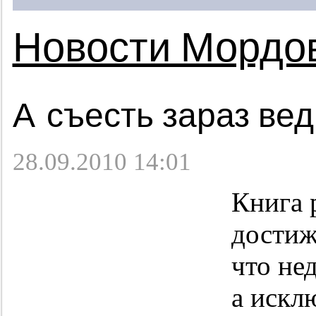
Новости Мордо
А съесть зараз ве
28.09.2010 14:01
Книга 
достиж
что не
а искл