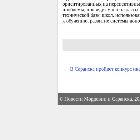
ориентированных на перспективные 
проблемы, проведут мастер-классы
технической базы школ, использов
к обучению, развитие системы доп
←
В Саранске пройдет конкурс ик
©
Новости Мордовии и Саранска
, 2