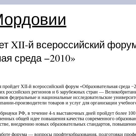
Мордовии
ет
XII-й
всероссийский фору
ая среда −2010»
ря пройдет
XII-й
всероссийский форум «Образовательная среда −2
гих российских регионов и 6 зарубежных стран — Великобритан
иков федеральные и национальные исследовательские университ
пании-производители товаров и услуг для организации учебного
брнауки РФ, в течение
4-х
выставочных дней пройдут более 10
енных общей идее повышения качества современного образован
стве, внедрению новых образовательных стандартов, повышени
аботе форума — вопросы профтехобразования, подготовки проф