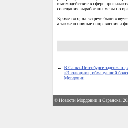
взаимодействие в сфере профилакт
совещания выработаны меры по орг
Кроме того, на встрече были озву
а также основные направления и фо
←
В Санкт-Петербурге задержан д
«Эволюции», обманувший более
Мордовии
©
Новости Мордовии и Саранска
, 2