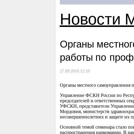
Новости 
Органы местног
работы по проф
27.09.2010 12:10
Органы местного самоуправления п
Управление ФСКН России по Респу
председателей и ответственных се
УФСКН, представители Управления
Мордовия, министерств здравоохра
несовершеннолетних и защите их п
Основной темой семинара стало по
распространения наркомании. В ра