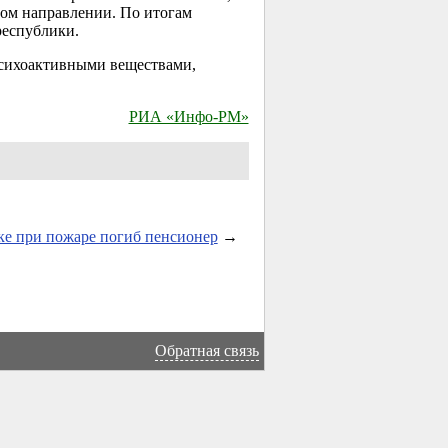
ном направлении. По итогам
республики.
психоактивными веществами,
РИА «Инфо-РМ»
ке при пожаре погиб пенсионер
→
Обратная связь