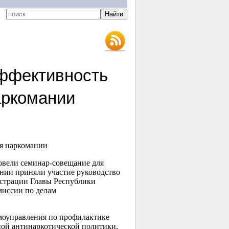
эффективность
аркомании
я наркомании
вели семинар-совещание для
нии приняли участие руководство
страции Главы Республики
миссии по делам
моуправления по профилактике
ной антинаркотической политики,