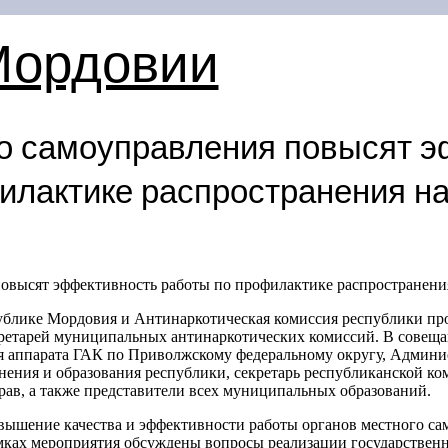
Мордовии
о самоуправления повысят 
илактике распространения н
овысят эффективность работы по профилактике распространени
блике Мордовия и Антинаркотическая комиссия республики про
кретарей муниципальных антинаркотических комиссий. В совеща
 аппарата ГАК по Приволжскому федеральному округу, Админи
нения и образования республики, секретарь республиканской ко
рав, а также представители всех муниципальных образований.
вышение качества и эффективности работы органов местного са
мках мероприятия обсуждены вопросы реализации государствен