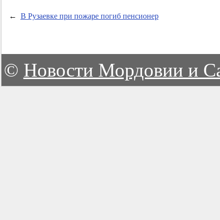
←
В Рузаевке при пожаре погиб пенсионер
©
Новости Мордовии и С