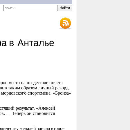
а в Анталье
ое место на пьедестале почета
овив таким образом личный рекорд.
у мордовского спортсмена. «Бронза»
тящий результат. «Алексей
ов. — Теперь он становится
личеству медалей заняла второе