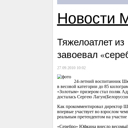
Новости 
Тяжелоатлет из
завоевал «сере
27.09.2010 10:02
24-летний
воспитанник Шко
в весовой категории до 85 килогра
«Золотым» призером стал поляк Адри
досталась Сергею Лагун(Белоруссия)
Как прокомментировал директор Ш
впервые участвует во взрослом чем
реальным претендентом на участие
«Серебро» Юфкина внесло весомый в