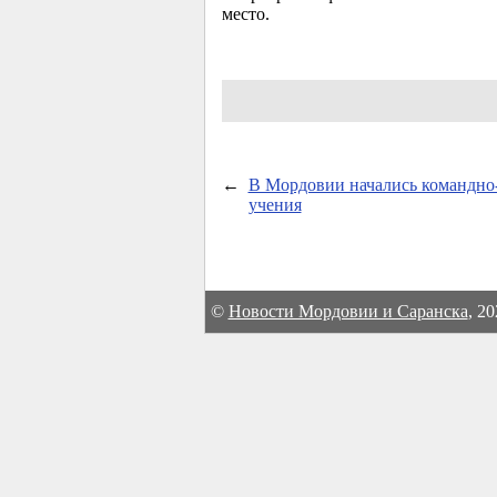
место.
←
В Мордовии начались командно
учения
©
Новости Мордовии и Саранска
, 2