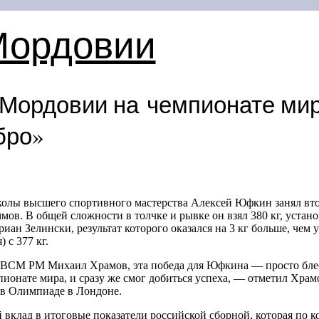
Мордовии
 Мордовии на чемпионате мир
бро»
лы высшего спортивного мастерства Алексей Юфкин занял втор
ммов. В общей сложности в толчке и рывке он взял 380 кг, устан
ан Зелински, результат которого оказался на 3 кг больше, чем 
 с 377 кг.
ВСМ РМ Михаил Храмов, эта победа для Юфкина — просто блес
пионате мира, и сразу же смог добиться успеха, — отметил Храм
 в Олимпиаде в Лондоне.
клад в итоговые показатели российской сборной, которая по ко