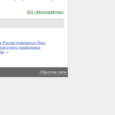
ИА «МордовМедиа»
в России отмечается День
еля и всех дошкольных
ов
→
Обратная связь