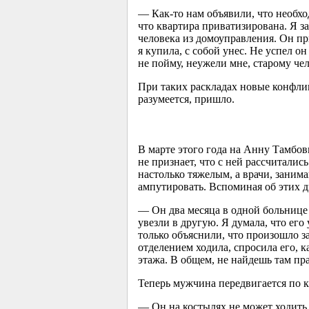
— Как-то нам объявили, что необхо
что квартира приватизирована. Я з
человека из домоуправления. Он при
я купила, с собой унес. Не успел о
не пойму, неужели мне, старому чел
При таких раскладах новые конфли
разумеется, пришло.
В марте этого года на Анну Тамбовц
не признает, что с ней рассчитали
настолько тяжелым, а врачи, заним
ампутировать. Вспоминая об этих д
— Он два месяца в одной больнице 
увезли в другую. Я думала, что его
только объяснили, что произошло за
отделением ходила, спросила его, ка
этажа. В общем, не найдешь там пр
Теперь мужчина передвигается по кв
— Он на костылях не может ходить