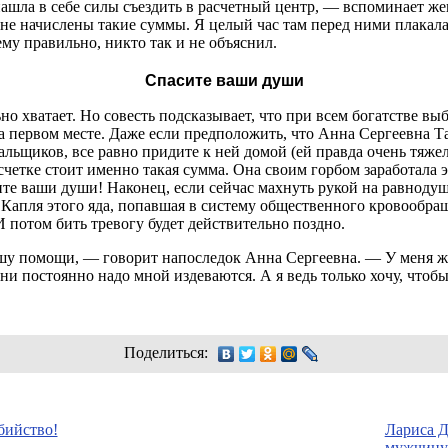
нашла в себе силы съездить в расчетный центр, — вспоминает же
мне начислены такие суммы. Я целый час там перед ними плакала
му правильно, никто так и не объяснил.
Спасите ваши души
но хватает. Но совесть подсказывает, что при всем богатстве в
на первом месте. Даже если предположить, что Анна Сергеевна Т
ьщиков, все равно придите к ней домой (ей правда очень тяжел
четке стоит именно такая сумма. Она своим горбом заработала эт
сите ваши души! Наконец, если сейчас махнуть рукой на равнод
. Капля этого яда, попавшая в систему общественного кровообра
И потом бить тревогу будет действительно поздно.
шу помощи, — говорит напоследок Анна Сергеевна. — У меня ж
они постоянно надо мной издеваются. А я ведь только хочу, чтобы
Поделиться:
бийство!
Лариса 
мужчину.