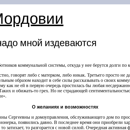
Мордовии
надо мной издеваются
ботников коммунальной системы, откуда у нее берутся долги по 
тно, говорят либо с матерком, либо никак. Третьего просто не д
льным образом находит в себе силы рассказывать о своих комм
ому как не ей в первую очередь простилась бы любая несдержанн
 Таких и обижать-то грех. Но не страдающей сентиментальность
и».
О желаниях и возможностях
ны Сергеевны и домоуправления, обслуживающего дом по прос
сионерка, появились давно. В последнее время они приобрели ха
о затихает, то разгорается с новой силой. Очередная активная ф