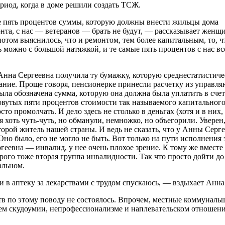
риод, когда в доме решили создать ТСЖ.
е пять процентов суммы, которую должны внести жильцы дома
нта, с нас — ветеранов — брать не будут, — рассказывает женщи
отом выяснилось, что и ремонтом, тем более капитальным, то, ч
 можно с большой натяжкой, и те самые пять процентов с нас вс
Анна Сергеевна получила ту бумажку, которую среднестатистич
хание. Проще говоря, пенсионерке принесли расчетку из управл
ла обозначена сумма, которую она должна была уплатить в счет
овутых пяти процентов стоимости так называемого капитального
осто промолчать. И дело здесь не столько в деньгах (хотя и в ни
 хоть чуть-чуть, но обманули, немножко, но объегорили. Уверен,
рой житель нашей страны. И ведь не сказать, что у Анны Серг
но было, его не могло не быть. Вот только на пути исполнения 
ргеевна — инвалид, у нее очень плохое зрение. К тому же вместе
рого тоже вторая группа инвалидности. Так что просто дойти до
альном.
и в аптеку за лекарствами с трудом спускаюсь, — вздыхает Анна
тв по этому поводу не состоялось. Впрочем, местные коммуналь
оем скудоумии, непрофессионализме и наплевательском отноше