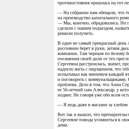
противостояния пришлась на тот пе
— На собрании нам обещали, что т
на производство капитального ремо
— Мы, конечно, обрадовались. Но п
сделали с нашим подъездом, назвать
решили получить.
В один не самый прекрасный день 
россиянин берет в руки, затаив ды
компании. Там черным по белому бы
погашения своей доли от тех пресл
Сергеевна расстроилась, значит, пр
надоело жить с ощущением, что тебя
испытывал как минимум каждый вто
и поговорить с коммунальщиками. О
проблема. Дело в том, что Анна Се
ее
56-летний
сын Александр, у кото
подвиг. Не говоря уже обо всем ост
— Я ведь даже в магазин за хлебом 
Вот так и вышло, что препирательс
Сергеевне повода усомниться в св
дома.