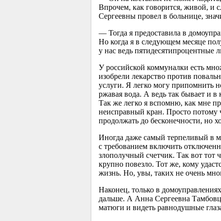
Впрочем, как говорится, живой, и 
Сергеевны провел в больнице, знач
— Тогда я предоставила в домоупр
Но когда я в следующем месяце полу
у нас ведь пятидесятипроцентные л
У российской коммуналки есть множ
изобрели лекарство против поваль
услуги. Я легко могу припомнить не
ржавая вода. А ведь так бывает и в
Так же легко я вспомню, как мне п
неисправный кран. Просто потому 
продолжать до бесконечности, но хо
Иногда даже самый терпеливый в ми
с требованием включить отключенну
злополучный счетчик. Так вот тот ч
крупно повезло. Тот же, кому удас
жизнь. Но, увы, таких не очень мно
Наконец, только в домоуправлениях 
дальше. А Анна Сергеевна Тамбовце
матюги и видеть равнодушные глаза