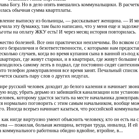
слава Богу. Но в дело опять вмешались коммунальщики. В расчетк
илась обычная сумма квартплаты.
авление выписку из больницы, — рассказывает женщина. — И мн
чила эту бумажку, там было написано, что у меня еще и задолже
ьготы на оплату ЖКУ есть! И через месяц история повторилась.
ество болезней. Все они практически неизлечимы. Во всяком сл
ного безразличия и безответственности, с которыми нам предо
сколько случаев, когда во время купания сына в ванной из-под к
 квартирах, где живут старики, и в квартирах, где живут большие
риходилось самому лезть в подвал, где постоянно сидят сантехн
что телефон домоуправления все время занят. Печальный список
чется сказать пару слов о других недугах.
ре русский человек доходит до белого каления и начинает звон
ю воду, убрать дерьмо из забившейся канализации или установи
еловек, которому удастся застать на месте начальника домоуправ
тся нормально поговорить с этим самым начальником, вообще мож
го. Иногда всерьез начинает казаться, что российской коммунал
как нигде виртуозно умеют объяснить человеку, кто он есть на с
ва — пожилая, больная женщина, ветеран труда, инвалид. И ей 
 коммунального работника обидно вдвойне, втройне, в...