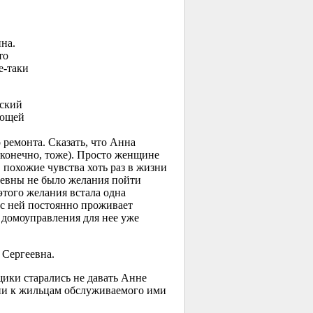
на.
то
е-таки
еский
яющей
 ремонта. Сказать, что Анна
х, конечно, тоже). Просто женщине
 похожие чувства хоть раз в жизни
еевны не было желания пойти
этого желания встала одна
 с ней постоянно проживает
 домоуправления для нее уже
 Сергеевна.
щики старались не давать Анне
нии к жильцам обслуживаемого ими