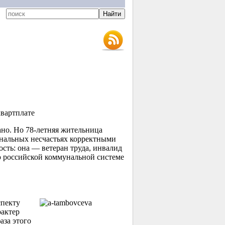
квартплате
ано. Но
78-летняя
жительница
унальных несчастьях корректными
ость: она — ветеран труда, инвалид
ю российской коммунальной системе
пекту
рактер
аза этого