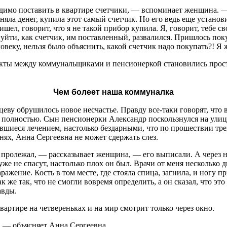
димо поставить в квартире счетчики, — вспоминает женщина. — Р
аняла денег, купила этот самый счетчик. Но его ведь еще устано
шел, говорит, что я не такой прибор купила. Я, говорит, тебе св
н уйти, как счетчик, им поставленный, развалился. Пришлось пок
овеку, нельзя было объяснить, какой счетчик надо покупать?! Я
кты между коммунальщиками и пенсионеркой становились просто
Чем болеет наша коммуналка
еву обрушилось новое несчастье. Правду все-таки говорят, что в
сь полностью. Сын пенсионерки Александр поскользнулся на улиц
авшиеся лечением, настолько бездарными, что по прошествии тр
нях, Анна Сергеевна не может сдержать слез.
пролежал, — рассказывает женщина, — его выписали. А через не
 уже не спасут, настолько плох он был. Врачи от меня несколько 
ражение. Кость в том месте, где стояла спица, загнила, и ногу 
к же так, что не смогли вовремя определить, а он сказал, что это 
авды.
артире на четвереньках и на мир смотрит только через окно.
, — объясняет Анна Сергеевна.