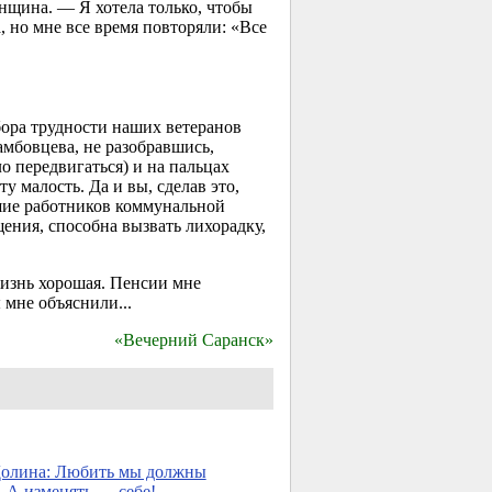
нщина. — Я хотела только, чтобы
, но мне все время повторяли: «Все
ыбора трудности наших ветеранов
амбовцева, не разобравшись,
о передвигаться) и на пальцах
у малость. Да и вы, сделав это,
ушие работников коммунальной
щения, способна вызвать лихорадку,
изнь хорошая. Пенсии мне
 мне объяснили...
«Вечерний Саранск»
Долина: Любить мы должны
 А изменять — себе!
→