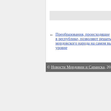
←
Преобразования, происходящие
в республике, позволяют решать
мордовского народа на самом в
уровне
©
Новости Мордовии и Саранска
, 2