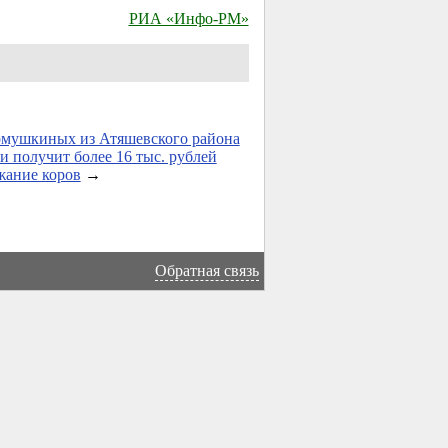
РИА «Инфо-РМ»
рмушкиных из Атяшевского района
 получит более 16 тыс. рублей
жание коров
→
Обратная связь