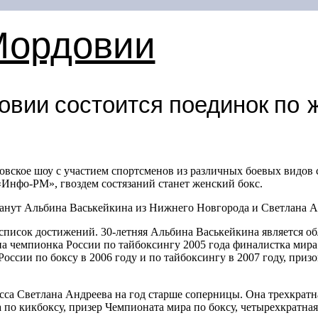
Мордовии
овии состоится поединок по 
овское шоу с участием спортсменов из различных боевых видов с
«Инфо-РМ», гвоздем состязаний станет женский бокс.
анут Альбина Васькейкина из Нижнего Новгорода и Светлана А
список достижений.
30-летняя
Альбина Васькейкина является об
на чемпионка России по тайбоксингу 2005 года финалистка мира 
России по боксу в 2006 году и по тайбоксингу в 2007 году, при
сса Светлана Андреева на год старше соперницы. Она трехкрат
а по кикбоксу, призер Чемпионата мира по боксу, четырехкратн