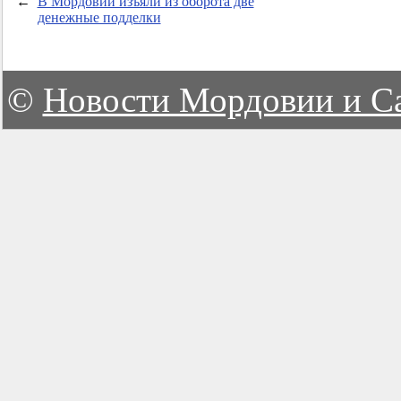
←
В Мордовии изъяли из оборота две
денежные подделки
©
Новости Мордовии и С