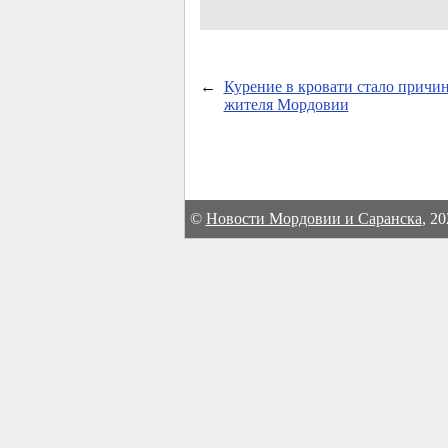
←
Курение в кровати стало причи
жителя Мордовии
©
Новости Мордовии и Саранска
, 2