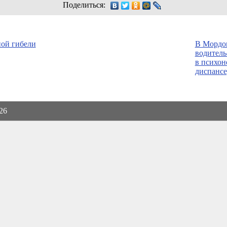
Поделиться:
ной гибели
В Мордов
водитель
в психон
диспансе
026