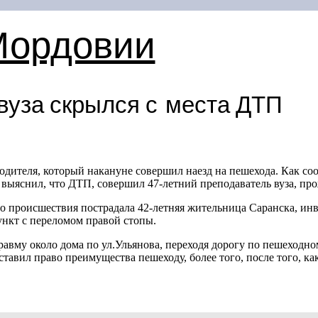
Мордовии
вуза скрылся с места ДТП
водителя, который накануне совершил наезд на пешехода. Как 
выяснил, что ДТП, совершил
47-летний
преподаватель вуза, пр
го происшествия пострадала
42-летняя
жительница Саранска, инв
ункт с переломом правой стопы.
авму около дома по ул.Ульянова, переходя дорогу по пешеходном
тавил право преимущества пешеходу, более того, после того, к