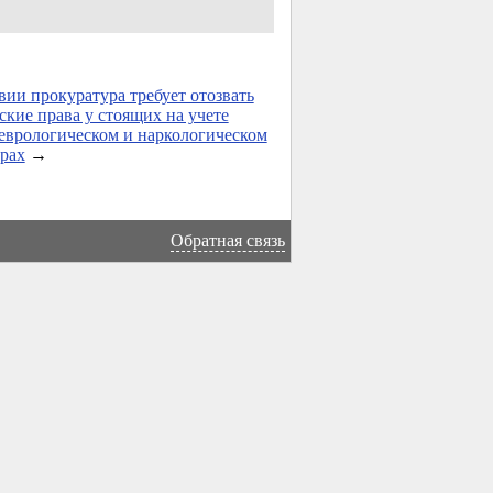
ии прокуратура требует отозвать
ские права у стоящих на учете
еврологическом и наркологическом
рах
→
Обратная связь