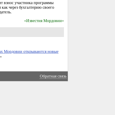
оит взнос участника программы
 как через бухгалтерию своего
датель.
«Известия Мордовии»
ах Мордовии открываются новые
→
Обратная связь