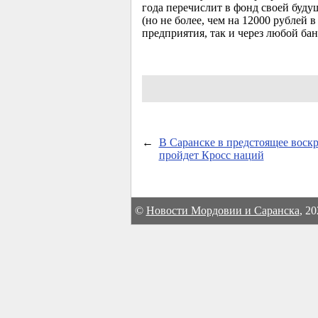
года перечислит в фонд своей буду
(но не более, чем на 12000 рублей
предприятия, так и через любой ба
←
В Саранске в предстоящее воскр
пройдет Кросс наций
©
Новости Мордовии и Саранска
, 2