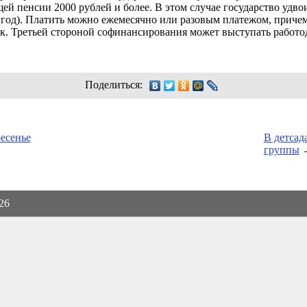
щей пенсии 2000 рублей и более. В этом случае государство удв
 в год). Платить можно ежемесячно или разовым платежом, причем
нк. Третьей стороной софинансирования может выступать работо
Поделиться:
есенье
В детсад
группы
026