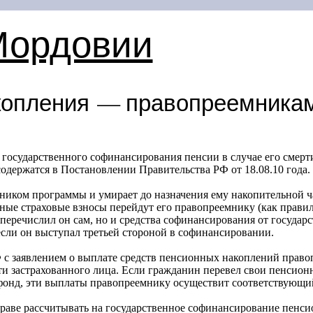
Мордовии
копления — правопреемника
государственного софинансирования пенсии в случае его смерт
одержатся в Постановлении Правительства РФ от 18.08.10 года.
стником программы и умирает до назначения ему накопительной ча
ые страховые взносы перейдут его правопреемнику (как прави
перечислил он сам, но и средства софинансирования от государс
если он выступал третьей стороной в софинансировании.
с заявлением о выплате средств пенсионных накоплений прав
рти застрахованного лица. Если гражданин перевел свои пенсио
фонд, эти выплаты правопреемнику осуществит соответствующ
аве рассчитывать на государственное софинансирование пенсио