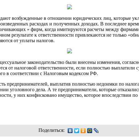
адают возбужденные в отношении юридических лиц, которые укл
роизведенных расходах и полученных доходах. В последнее врем
личивающих » фирм, когда имитируются расчеты между фирмами ч
чном результате к ответственности привлекаются не только «об
яются от уплаты налогов.
оцессуальное законодательство были внесены изменения, соглас
тся от налоговой ответственности, если полностью выплатили
ого в соответствии с Налоговым кодексом РФ.
сть предпринимателей, выплатив полностью недоимки по налог
ении уголовного дела. А те предприниматели, которые отказалис
ности, у них конфисковано имущество, которое впоследствии по
Поделиться: