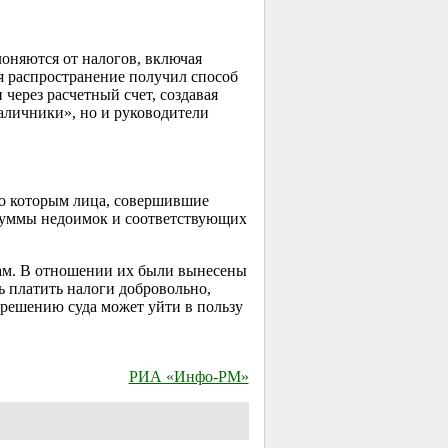
оняются от налогов, включая
я распространение получил способ
ерез расчетный счет, создавая
наличники», но и руководители
но которым лица, совершившие
 суммы недоимок и соответствующих
ам. В отношении их были вынесены
ь платить налоги добровольно,
 решению суда может уйти в пользу
РИА «Инфо-РМ»