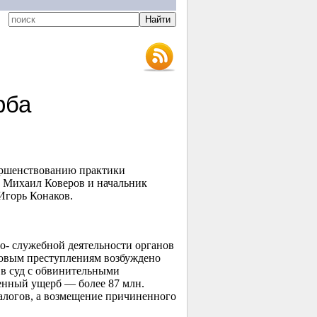
рба
ершенствованию практики
М Михаил Коверов и начальник
Игорь Конаков.
о- служебной деятельности органов
оговым преступлениям возбуждено
ы в суд с обвинительными
енный ущерб — более 87 млн.
налогов, а возмещение причиненного