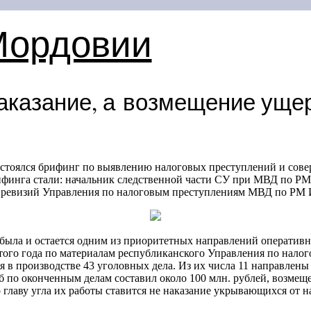
Мордовии
аказание, а возмещение уще
стоялся брифинг по выявлению налоговых преступлений и сов
ифинга стали: начальник следственной части СУ при МВД по Р
 ревизий Управления по налоговым преступлениям МВД по РМ 
 была и остается одним из приоритетных направлений оперативн
 этого года по материалам республиканского Управления по нал
ся в производстве 43 уголовных дела. Из их числа 11 направлен
по оконченным делам составил около 100 млн. рублей, возмещ
 главу угла их работы ставится не наказание укрывающихся от 