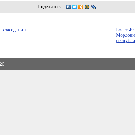
Поделиться:
 в заседании
Более 49
Мордовии
республ
026