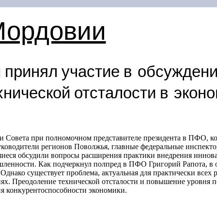
Мордовии
 принял участие в обсуждени
нической отсталости в эконо
ии Совета при полномочном представителе президента в ПФО, ко
руководители регионов Поволжья, главные федеральные инспекто
шиеся обсудили вопросы расширения практики внедрения иннова
енности. Как подчеркнул полпред в ПФО Григорий Рапота, в о
Однако существует проблема, актуальная для практически всех
иях. Преодоление технической отсталости и повышение уровня 
я конкурентоспособности экономики.