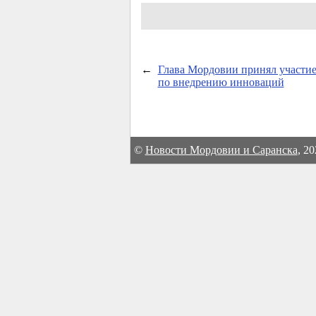
←
Глава Мордовии принял участие
по внедрению инноваций
©
Новости Мордовии и Саранска
, 2