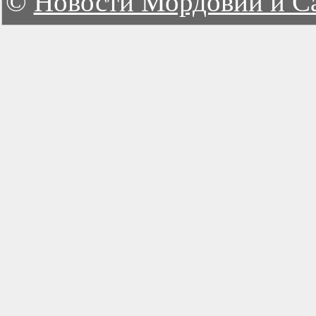
©
Новости Мордовии и С