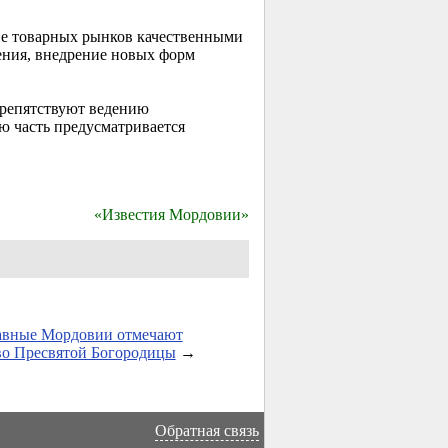
ие товарных рынков качественными
ения, внедрение новых форм
препятствуют ведению
ю часть предусматривается
«Известия Мордовии»
авные Мордовии отмечают
во Пресвятой Богородицы
→
Обратная связь