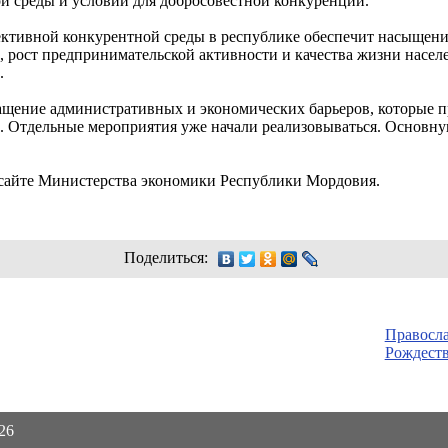
й среды и условий для добросовестной конкуренции.
ктивной конкурентной среды в республике обеспечит насыщен
, рост предпринимательской активности и качества жизни насел
.
ащение административных и экономических барьеров, которые 
. Отдельные мероприятия уже начали реализовываться. Основну
сайте Министерства экономики Республики Мордовия.
Поделиться:
Правосл
Рождест
026