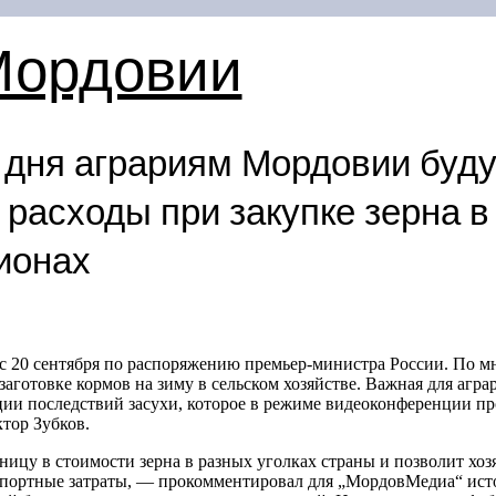
Мордовии
 дня аграриям Мордовии буду
 расходы при закупке зерна 
ионах
с 20 сентября по распоряжению премьер-министра России. По м
аготовке кормов на зиму в сельском хозяйстве. Важная для агра
ции последствий засухи, которое в режиме видеоконференции пр
тор Зубков.
ицу в стоимости зерна в разных уголках страны и позволит хозя
нспортные затраты, — прокомментировал для „МордовМедиа“ ист