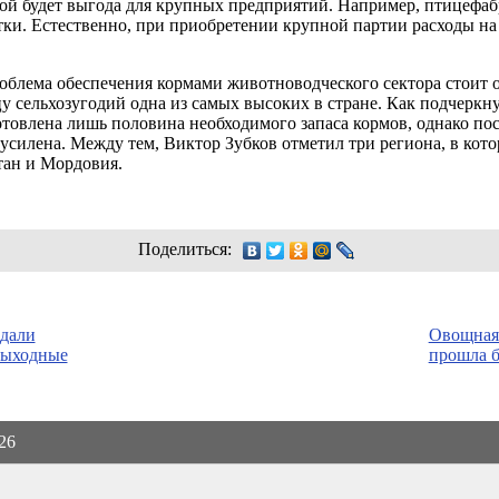
й будет выгода для крупных предприятий. Например, птицефаб
сутки. Естественно, при приобретении крупной партии расходы н
блема обеспечения кормами животноводческого сектора стоит о
цу сельхозугодий одна из самых высоких в стране. Как подчерк
товлена лишь половина необходимого запаса кормов, однако пос
т усилена. Между тем, Виктор Зубков отметил три региона, в кот
тан и Мордовия.
Поделиться:
адали
Овощная 
выходные
прошла б
026