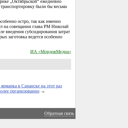
рике „Октябрьской“ ежедневно
а транспортировку были бы весьма
собенно остро, так как именно
нул на совещании глава РМ Николай
ле введения субсидирования затрат
орых заготовка ведется особенно
ИА «МордовМедиа»
ярмарка в Саранске на этот раз
олее организованно
→
Обратная связь