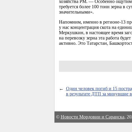
хозяйства РМ. — Особенно ощутимо
требуется более 100 тонн зерна в 
значительными».
Напомним, именно в регионе-13 про
у нас концентрация скота на едини
Меркушкин, в настоящее время заго
на перевозку зерна эта работа буде
активно. Это Татарстан, Башкортос
←
Один человек погиб и 15 постр
в результате ДТП за минувшие 
©
Новости Мордовии и Саранска
, 2