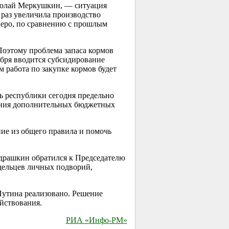
колай Меркушкин, — ситуация
 раз увеличила производство
веро, по сравнению с прошлым
Поэтому проблема запаса кормов
ября вводится субсидирование
 работа по закупке кормов будет
ь республики сегодня предельно
чения дополнительных бюджетных
ие из общего правила и помочь
драшкин обратился к Председателю
дельцев личных подворий,
утина реализовано. Решение
йствования.
РИА «Инфо-РМ»