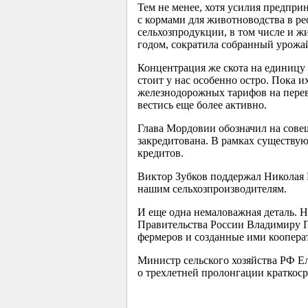
Тем не менее, хотя усилия предпр
с кормами для животноводства в ре
сельхозпродукции, в том числе и ж
годом, сократила собранный урожа
Концентрация же скота на единицу 
стоит у нас особенно остро. Пока 
железнодорожных тарифов на перево
вестись еще более активно.
Глава Мордовии обозначил на сове
закредитована. В рамках существу
кредитов.
Виктор Зубков поддержал Николая 
нашим сельхозпроизводителям.
И еще одна немаловажная деталь. 
Правительства России Владимиру П
фермеров и созданные ими коопера
Министр сельского хозяйства РФ Е
о трехлетней пролонгации краткоср