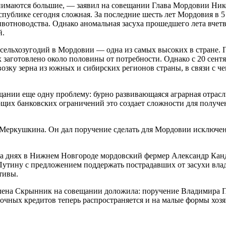
инимаются большие, — заявил на совещании Глава Мордовии Ни
спублике сегодня сложная. За последние шесть лет Мордовия в 5
ивотноводства. Однако аномальная засуха прошедшего лета вчет
й.
сельхозугодий в Мордовии — одна из самых высоких в стране. 
их заготовлено около половины от потребности. Однако с 20 сент
зку зерна из южных и сибирских регионов страны, в связи с чем
щании еще одну проблему: бурно развивающаяся аграрная отрасл
ющих банковских ограничений это создает сложности для полу
Меркушкина. Он дал поручение сделать для Мордовии исключен
На днях в Нижнем Новгороде мордовский фермер Александр Кан
утину с предложением поддержать пострадавших от засухи вла
тивы.
лена Скрынник на совещании доложила: поручение Владимира П
очных кредитов теперь распространяется и на малые формы хозя