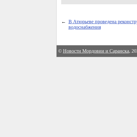
←
В Атюрьеве проведена реконстр
водоснабжения
©
Новости Мордовии и Саранска
, 2