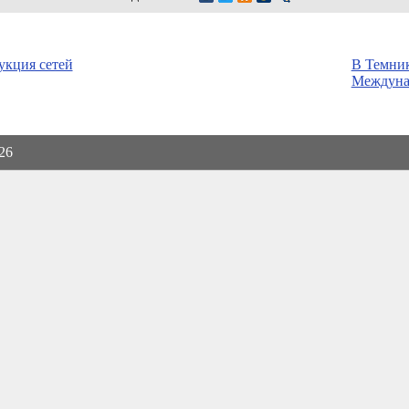
укция сетей
В Темник
Междуна
026